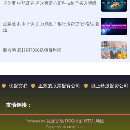
卓信宝 中航证券 首次覆盖方正科技给予买入评级
点赢通 利率下调 百万额度！银行消费贷“价格战”蔓
延
股合网 碧桂园7000亿项目烂尾
优配交易
正规的股票配资公司
线上炒股配资公司
友情链接：
优配交易
RSS地图
HTML地图
Powered by
Copyright
© 2013-2025