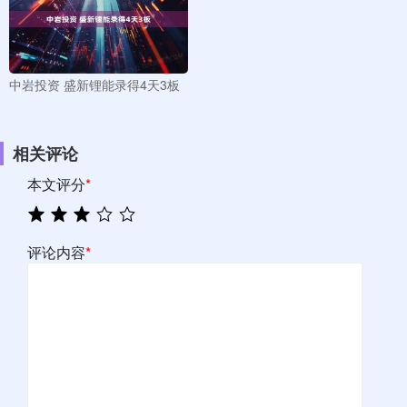
中岩投资 盛新锂能录得4天3板
相关评论
本文评分
*
评论内容
*