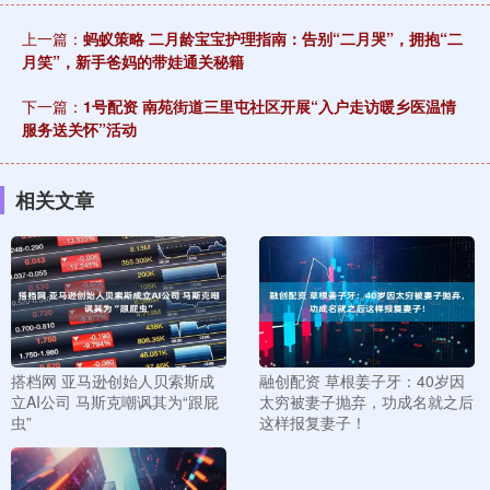
上一篇：
蚂蚁策略 二月龄宝宝护理指南：告别“二月哭”，拥抱“二
月笑”，新手爸妈的带娃通关秘籍
下一篇：
1号配资 南苑街道三里屯社区开展“入户走访暖乡医温情
服务送关怀”活动
相关文章
搭档网 亚马逊创始人贝索斯成
融创配资 草根姜子牙：40岁因
立AI公司 马斯克嘲讽其为“跟屁
太穷被妻子抛弃，功成名就之后
虫”
这样报复妻子！