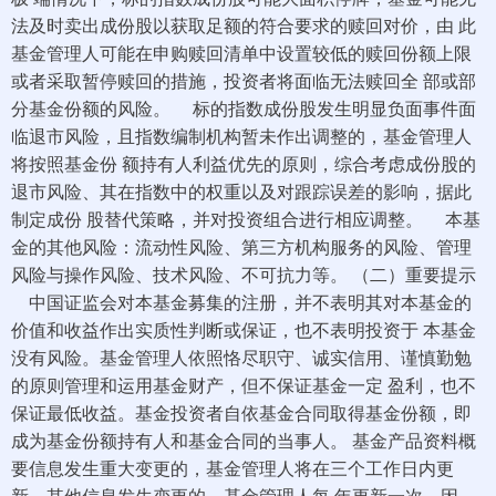
法及时卖出成份股以获取足额的符合要求的赎回对价，由 此
基金管理人可能在申购赎回清单中设置较低的赎回份额上限
或者采取暂停赎回的措施，投资者将面临无法赎回全 部或部
分基金份额的风险。 标的指数成份股发生明显负面事件面
临退市风险，且指数编制机构暂未作出调整的，基金管理人
将按照基金份 额持有人利益优先的原则，综合考虑成份股的
退市风险、其在指数中的权重以及对跟踪误差的影响，据此
制定成份 股替代策略，并对投资组合进行相应调整。 本基
金的其他风险：流动性风险、第三方机构服务的风险、管理
风险与操作风险、技术风险、不可抗力等。 （二）重要提示
中国证监会对本基金募集的注册，并不表明其对本基金的
价值和收益作出实质性判断或保证，也不表明投资于 本基金
没有风险。基金管理人依照恪尽职守、诚实信用、谨慎勤勉
的原则管理和运用基金财产，但不保证基金一定 盈利，也不
保证最低收益。基金投资者自依基金合同取得基金份额，即
成为基金份额持有人和基金合同的当事人。 基金产品资料概
要信息发生重大变更的，基金管理人将在三个工作日内更
新。其他信息发生变更的，基金管理人每 年更新一次。因