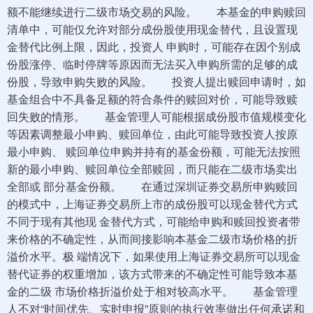
额不能继续进行二级市场交易的风险。 本基金的申购赎回
清单中，可能仅允许对部分成份股使用现金替代，且设置现
金替代比例上限，因此，投资人 申购时，可能存在因个别成
份股涨停、临时停牌等原因而无法买入申购所需的足够的成
份股，导致申购失败的风险。 投资人提出赎回申请时，如
基金组合中不具备足额的符合条件的赎回对价，可能导致赎
回失败的情形。 基金管理人可能根据成份股市值规模变化
等因素调整最小申购、赎回单位，由此可能导致投资人按原
最小申购、 赎回单位申购并持有的基金份额，可能无法按照
新的最小申购、赎回单位全部赎回，而只能在二级市场卖出
全部或 部分基金份额。 在通过深圳证券交易所申购赎回
的模式中，上海证券交易所上市的成份股可以现金替代方式
不同于现有其他现 金替代方式，可能给申购和赎回投资者带
来价格的不确定性，从而间接影响本基金二级市场价格的折
溢价水平。极 端情况下，如果使用上海证券交易所可以现金
替代证券的权重增加，该方式带来的不确定性可能导致本基
金的二级 市场价格折溢价处于相对较高水平。 基金管理
人不对“时间优先、实时申报”原则的执行效率做出任何承诺和