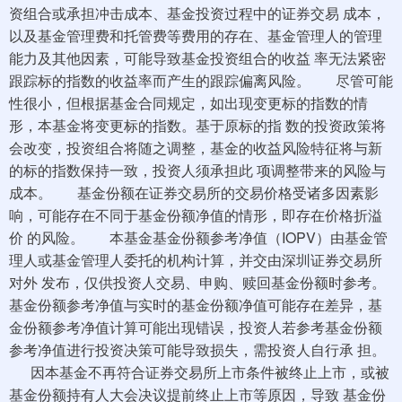
资组合或承担冲击成本、基金投资过程中的证券交易 成本，
以及基金管理费和托管费等费用的存在、基金管理人的管理
能力及其他因素，可能导致基金投资组合的收益 率无法紧密
跟踪标的指数的收益率而产生的跟踪偏离风险。 尽管可能
性很小，但根据基金合同规定，如出现变更标的指数的情
形，本基金将变更标的指数。基于原标的指 数的投资政策将
会改变，投资组合将随之调整，基金的收益风险特征将与新
的标的指数保持一致，投资人须承担此 项调整带来的风险与
成本。 基金份额在证券交易所的交易价格受诸多因素影
响，可能存在不同于基金份额净值的情形，即存在价格折溢
价 的风险。 本基金基金份额参考净值（IOPV）由基金管
理人或基金管理人委托的机构计算，并交由深圳证券交易所
对外 发布，仅供投资人交易、申购、赎回基金份额时参考。
基金份额参考净值与实时的基金份额净值可能存在差异，基
金份额参考净值计算可能出现错误，投资人若参考基金份额
参考净值进行投资决策可能导致损失，需投资人自行承 担。
因本基金不再符合证券交易所上市条件被终止上市，或被
基金份额持有人大会决议提前终止上市等原因，导致 基金份