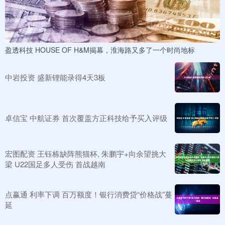
盈透科技 HOUSE OF H&M揭幕，淮海路又多了一个时尚地标
中岩投资 盛新锂能录得4天3板
卓信宝 中航证券 首次覆盖方正科技给予买入评级
宏图配资 王钰栋缺阵熊猫杯, 朱鹏宇+向余望挑大
梁 U22国足多人受伤 首战越南
点赢通 利率下调 百万额度！银行消费贷“价格战”蔓
延