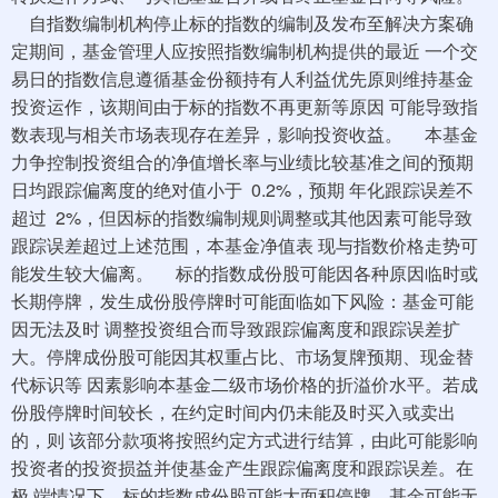
自指数编制机构停止标的指数的编制及发布至解决方案确
定期间，基金管理人应按照指数编制机构提供的最近 一个交
易日的指数信息遵循基金份额持有人利益优先原则维持基金
投资运作，该期间由于标的指数不再更新等原因 可能导致指
数表现与相关市场表现存在差异，影响投资收益。 本基金
力争控制投资组合的净值增长率与业绩比较基准之间的预期
日均跟踪偏离度的绝对值小于 0.2%，预期 年化跟踪误差不
超过 2%，但因标的指数编制规则调整或其他因素可能导致
跟踪误差超过上述范围，本基金净值表 现与指数价格走势可
能发生较大偏离。 标的指数成份股可能因各种原因临时或
长期停牌，发生成份股停牌时可能面临如下风险：基金可能
因无法及时 调整投资组合而导致跟踪偏离度和跟踪误差扩
大。停牌成份股可能因其权重占比、市场复牌预期、现金替
代标识等 因素影响本基金二级市场价格的折溢价水平。若成
份股停牌时间较长，在约定时间内仍未能及时买入或卖出
的，则 该部分款项将按照约定方式进行结算，由此可能影响
投资者的投资损益并使基金产生跟踪偏离度和跟踪误差。在
极 端情况下，标的指数成份股可能大面积停牌，基金可能无