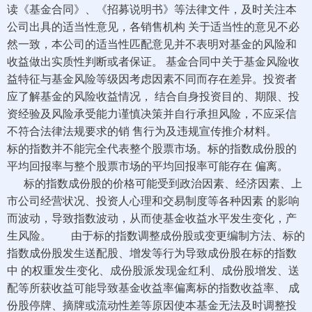
读《基金合同》、《招募说明书》等法律文件，及时关注本
公司出具的适当性意见，各销售机构 关于适当性的意见不必
然一致，本公司的适当性匹配意见并不表明对基金的风险和
收益做出实质性判断或者保证。 基金合同中关于基金风险收
益特征与基金风险等级因考虑因素不同而存在差异。投资者
应了解基金的风险收益情况， 结合自身投资目的、期限、投
资经验及风险承受能力谨慎决策并自行承担风险，不应采信
不符合法律法规要求的销 售行为及违规宣传推介材料。
标的指数并不能完全代表整个股票市场。标的指数成份股的
平均回报率与整个股票市场的平均回报率可能存在 偏离。
标的指数成份股的价格可能受到政治因素、经济因素、上
市公司经营状况、投资人心理和交易制度等各种因素 的影响
而波动，导致指数波动，从而使基金收益水平发生变化，产
生风险。 由于标的指数调整成份股或变更编制方法、标的
指数成份股发生送配股、增发等行为导致成份股在标的指数
中 的权重发生变化、成份股派发现金红利、成份股增发、送
配等所获收益可能导致基金收益率偏离标的指数收益率、 成
份股停牌、摘牌或流动性差等原因使本基金无法及时调整投