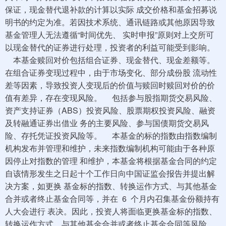
保证，现金替代退补款的计算以实际 成交价格和基金招募说
明书的约定为准。若因技术系统、通讯链路或其他原因导致
基金管理人无法遵循“时间优先、 实时申报”原则对上交所可
以现金替代的证券进行处理，投资者的利益可能受到影响。
本基金赎回对价包括组合证券、现金替代、现金差额等。
在组合证券变现过程中，由于市场变化、部分成份股 流动性
差等因素，导致投资人变现后的价值与赎回时赎回对价的价
值有差异，存在变现风险。 包括参与股指期货交易风险、
资产支持证券（ABS）投资风险、股票期权投资风险、融资
及转融通证券出借业 务的主要风险、参与国债期货交易风
险、存托凭证投资风险等。 本基金的标的指数由指数编制
机构发布并管理和维护，未来指数编制机构可能由于各种原
因停止对指数的管理 和维护，本基金将根据基金合同的约定
自该情形发生之日起十个工作日向中国证监会报告并提出解
决方案，如更换 基金标的指数、转换运作方式、与其他基金
合并或者终止基金合同等，并在 6 个月内召集基金份额持有
人大会进行 表决。因此，投资人将面临更换基金标的指数、
转换运作方式、与其他基金合并或者终止基金合同等风险。