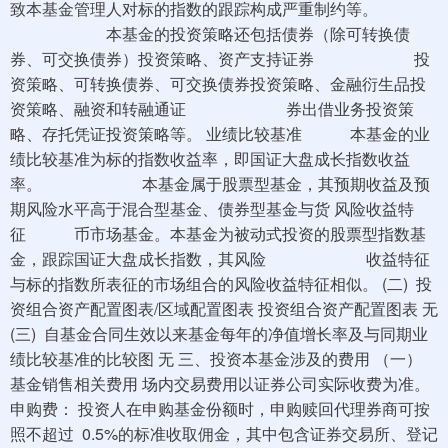
致本基金管理人对标的指数的跟踪构成严重制约等。
本基金的投资策略还包括债券（除可转换债
券、可交换债券）投资策略、资产支持证券 投
资策略、可转换债券、可交换债券投资策略、金融衍生品投
资策略、融资和转融通证 券出借业务投资策
略、存托凭证投资策略等。 业绩比较基准 本基金的业
绩比较基准为标的指数收益率，即国证大盘成长指数收益
率。 本基金属于股票型基金，其预期收益及预
期风险水平高于混合型基金、债券型基金与货 风险收益特
征 币市场基金。本基金为被动式投资的股票型指数基
金，跟踪国证大盘成长指数，其风险 收益特征
与标的指数所表征的市场组合的风险收益特征相似。 (二) 投
资组合资产配置图表/区域配置图表 投资组合资产配置图表 无
(三) 自基金合同生效以来基金每年的净值增长率及与同期业
绩比较基准的比较图 无 三、投资本基金涉及的费用 （一）
基金销售相关费用 场内交易费用以证券公司实际收费为准。
申购费： 投资人在申购基金份额时，申购赎回代理券商可按
照不超过 0.5%的标准收取佣金，其中包含证券交易所、登记