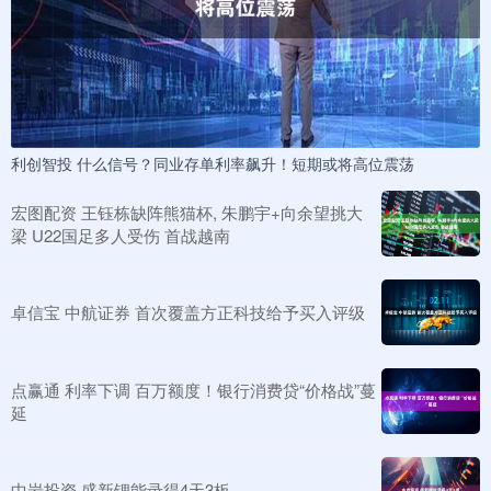
利创智投 什么信号？同业存单利率飙升！短期或将高位震荡
宏图配资 王钰栋缺阵熊猫杯, 朱鹏宇+向余望挑大
梁 U22国足多人受伤 首战越南
卓信宝 中航证券 首次覆盖方正科技给予买入评级
点赢通 利率下调 百万额度！银行消费贷“价格战”蔓
延
中岩投资 盛新锂能录得4天3板