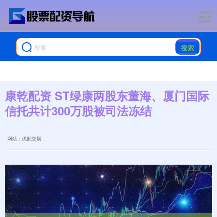
搜索
康乾配资 ST绿康两股东董海、厦门国际
信托共计300万股被司法冻结
网站：优配交易