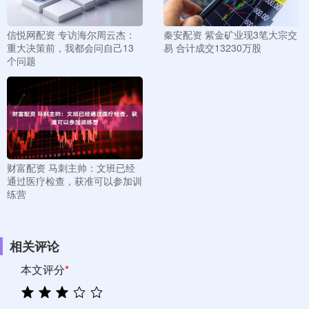
信悦网配资 专访海尔周云杰：
秦安配资 紫金矿业现3笔大宗交
重大决策前，我都会问自己13
易 合计成交13230万股
个问题
财富配资 马刺主帅：文班已经
通过医疗检查，获准可以参加训
练营
相关评论
本文评分
*