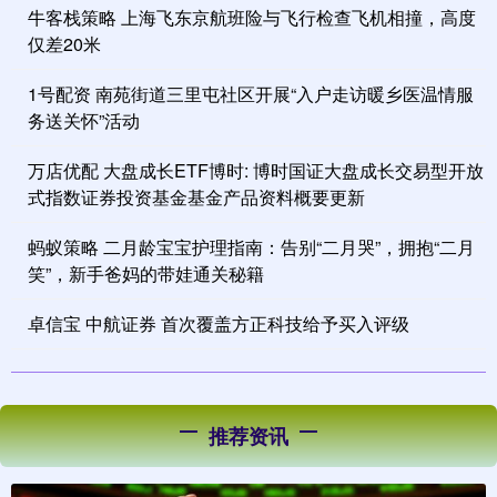
牛客栈策略 上海飞东京航班险与飞行检查飞机相撞，高度
仅差20米
1号配资 南苑街道三里屯社区开展“入户走访暖乡医温情服
务送关怀”活动
万店优配 大盘成长ETF博时: 博时国证大盘成长交易型开放
式指数证券投资基金基金产品资料概要更新
蚂蚁策略 二月龄宝宝护理指南：告别“二月哭”，拥抱“二月
笑”，新手爸妈的带娃通关秘籍
卓信宝 中航证券 首次覆盖方正科技给予买入评级
推荐资讯