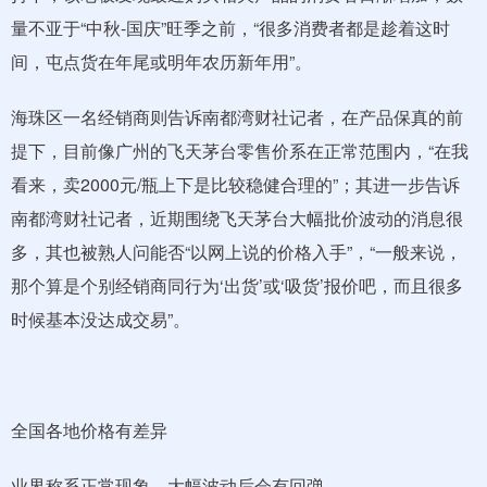
量不亚于“中秋-国庆”旺季之前，“很多消费者都是趁着这时
间，屯点货在年尾或明年农历新年用”。
海珠区一名经销商则告诉南都湾财社记者，在产品保真的前
提下，目前像广州的飞天茅台零售价系在正常范围内，“在我
看来，卖2000元/瓶上下是比较稳健合理的”；其进一步告诉
南都湾财社记者，近期围绕飞天茅台大幅批价波动的消息很
多，其也被熟人问能否“以网上说的价格入手”，“一般来说，
那个算是个别经销商同行为‘出货’或‘吸货’报价吧，而且很多
时候基本没达成交易”。
全国各地价格有差异
业界称系正常现象，大幅波动后会有回弹