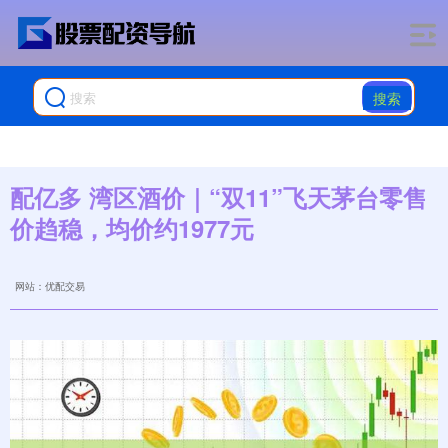
搜索
配亿多 湾区酒价｜“双11”飞天茅台零售
价趋稳，均价约1977元
网站：优配交易