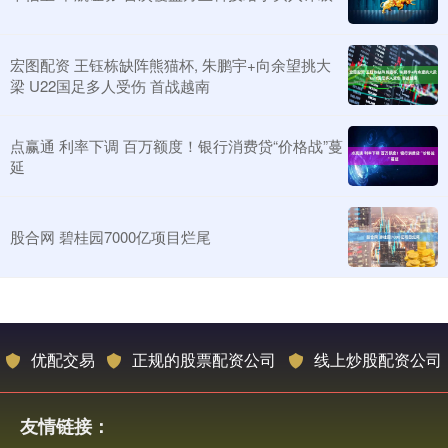
宏图配资 王钰栋缺阵熊猫杯, 朱鹏宇+向余望挑大
梁 U22国足多人受伤 首战越南
点赢通 利率下调 百万额度！银行消费贷“价格战”蔓
延
股合网 碧桂园7000亿项目烂尾
优配交易
正规的股票配资公司
线上炒股配资公司
友情链接：