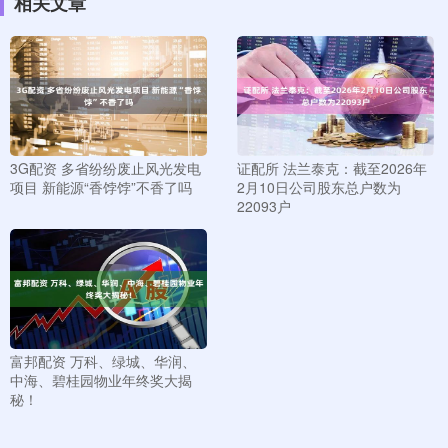
相关文章
3G配资 多省纷纷废止风光发电
证配所 法兰泰克：截至2026年
项目 新能源“香饽饽”不香了吗
2月10日公司股东总户数为
22093户
富邦配资 万科、绿城、华润、
中海、碧桂园物业年终奖大揭
秘！