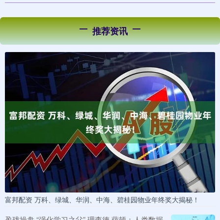
推荐资讯
富邦配资 万科、绿城、华润、中海、碧桂园物业年终奖大揭秘！
盈珑操盘 “强化学习之父” 理查德·萨顿：人类数据