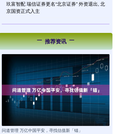
玖富智配 瑞信证券更名“北京证券” 外资退出, 北
京国资正式入主
推荐资讯
问道管理 万亿中国平安，寻找估值新「锚」