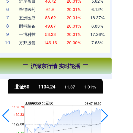
5
近岸蛋白
46.72
20.01%
5.62%
6
毕得医药
61.6
20.01%
6.12%
7
五洲医疗
83.62
20.01%
18.37%
8
耐科装备
49.67
20.01%
6.83%
9
一博科技
53.33
20.01%
17.26%
10
方邦股份
146.16
20.00%
7.68%
沪深京行情 实时轮播
北证50
1134.24
创
11.37
1.01%