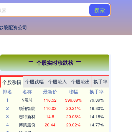
搜索
炒股配资公司
个股实时涨跌榜
个股跌幅
个股流入
个股流出
换手率
个股涨幅
排名
名称
最新价
涨幅
换手率
1
N展芯
116.52
396.89%
79.39%
2
锐翔智能
110.02
20.21%
16.80%
3
志特新材
14.8
20.03%
14.18%
4
博腾股份
20.44
20.02%
14.77%