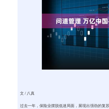
深证成指
14311.01
.68
1.02%
200.89
1
文 / 八真
过去一年，保险业摆脱低迷局面，展现出强劲的复