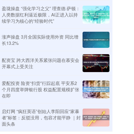
盈珑操盘 “强化学习之父” 理查德·萨顿：
人类数据红利逼近极限，AI正进入以持
续学习为核心的“经验时代”
涨声操盘 3月全国实际使用外资 同比增
长13.2%
配资宝 跨大西洋关系紧张问题在慕安会
开幕式上受关注
爱配投资 险资“扫货”行踪起底 平安系2
个月四度举牌银行股 权益配置规模扩张
在即
启灯网 “疯狂英语”创始人李阳回应“家暴
者”标签：反驳没用，包容才能平静 ｜封
面头条