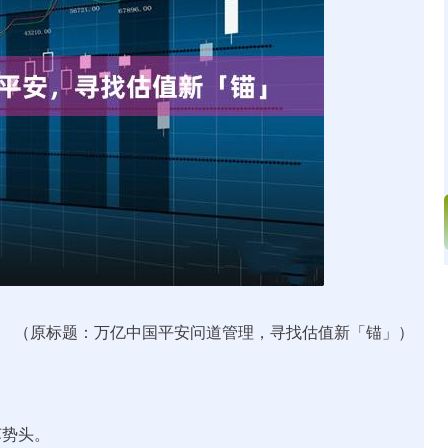
沪深300
4694.44
.42%
43.13
0.93%
（原标题：万亿中国平安问道管理，寻找估值新「锚」）
苏势头。