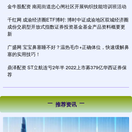
金牛股配资 南苑街道忠心闸社区开展钩织技能培训班活动
千红网 成渝经济圈ETF博时: 博时中证成渝地区双城经济圈
成份交易型开放式指数证券投资基金基金产品资料概要更
新
广盛网 宝宝鼻塞睡不好？温热毛巾+正确体位，快速缓解鼻
塞的实用技巧！
鼎泽配资 ST立航连亏2年半 2022上市募379亿华西证券保
荐
推荐资讯