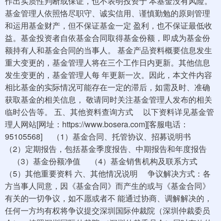
作出实质性判断或保证，也不表明投资于 本基金没有风险。
基金管理人依照恪尽职守、诚实信用、谨慎勤勉的原则管理
和运用基金财产，但不保证基金一定 盈利，也不保证最低收
益。基金投资者自依基金合同取得基金份额，即成为基金份
额持有人和基金合同的当事人。 基金产品资料概要信息发生
重大变更的，基金管理人将在三个工作日内更新。其他信息
发生变更的，基金管理人每 年更新一次。因此，本文件内容
相比基金的实际情况可能存在一定的滞后，如需及时、准确
获取基金的相关信息， 敬请同时关注基金管理人发布的相关
临时公告等。 五、其他资料查询方式 以下资料详见基金管
理人网站[网址：https://www.bosera.com][客服电话：
95105568] （1）基金合同、托管协议、招募说明书
（2）定期报告，包括基金季度报告、中期报告和年度报告
（3）基金份额净值 （4）基金销售机构及联系方式
（5）其他重要资料 六、其他情况说明 争议解决方式：各
方当事人同意，因《基金合同》而产生的或与《基金合同》
有关的一切争议，如不愿或者不 能通过协商、调解解决的，
任何一方均有权将争议提交深圳国际仲裁院（深圳仲裁委员