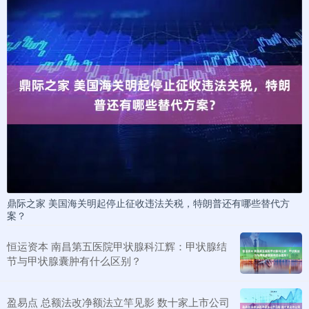
鼎际之家 美国海关明起停止征收违法关税，特朗普还有哪些替代方
案？
恒运资本 南昌第五医院甲状腺科江辉：甲状腺结
节与甲状腺囊肿有什么区别？
盈易点 总额法改净额法立竿见影 数十家上市公司