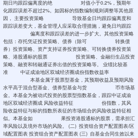
期日均跟踪偏离度的绝 对值小于0.2%，预期年
化跟踪误差不超过2%。如因标的指数编制规则调整等其他原
因， 主要投资策略 导致基金日均跟踪偏离度和
跟踪误差变大，基金管理人应采取合理措施，避免日均跟踪
偏离度和跟踪误差的进一步扩大。其他投资策略
包括：存托凭证投资策略、债券（除可 转换债
券）投资策略、资产支持证券投资策略、可转换债券投资策
略、港股通标的股票 投资策略、金融衍生品投资
策略、融资和转融通证券出借的投资策略等。 业绩比较基
准 中证成渝地区双城经济圈成份指数收益率
本基金属于股票型基金，其预期收益及预期风险
水平高于混合型基金、债券型基金与货 币市场基
金。本基金为被动式投资的股票型指数基金，跟踪中证成渝
地区双城经济圈成 风险收益特征 份指数，其风
险收益特征与标的指数所表征的市场组合的风险收益特征相
似。本基金如 果投资港股通标的股票，需承担汇
率风险以及境外市场的风险。 (二) 投资组合资产配置图表/区
域配置图表 投资组合资产配置图表 (三) 自基金合同生效以来