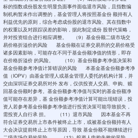
标的指数成份股发生明显负面事件面临退市风险，且指数编
制机构暂未作出调整的，基金管理人将按照基金份 额持有人
利益优先的原则，综合考虑成份股的退市风险、其在指数中
的权重以及对跟踪误差的影响，据此制定成份 股替代策略，
并对投资组合进行相应调整。 （9）基金份额二级市场交
易价格折溢价的风险 基金份额在证券交易所的交易价格受
诸多因素影响，可能存在不同于基金份额净值的情形，即存
在价格折溢价 的风险。 （10）基金份额参考净值决策和
基金份额参考净值计算错误的风险 本基金基金份额参考净
值（IOPV）由基金管理人或基金管理人委托的机构计算，并
交由深圳证券交易所对外 发布，仅供投资人交易、申购、赎
回基金份额时参考。基金份额参考净值与实时的基金份额净
值可能存在差异，基 金份额参考净值计算可能出现错误，投
资人若参考基金份额参考净值进行投资决策可能导致损失，
需投资人自行承 担。 （11）退市风险 因本基金不再
符合证券交易所上市条件被终止上市，或被基金份额持有人
大会决议提前终止上市等原因，导致 基金份额不能继续进行
二级市场交易的风险。 （12）投资人申购失败的风险