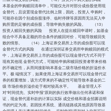
本基金的申购赎回清单中，可能仅允许对部分成份股使用现
金替代，且设置现金替代比例上限，因此，投资人 申购时，
可能存在因个别成份股涨停、临时停牌等原因而无法买入申
购所需的足够的成份股，导致申购失败的风险。 （13）
投资人赎回失败的风险 投资人在提出赎回申请时，如基金
组合中不具备足额的符合条件的赎回对价，可能导致赎回失
败的情形。 （14）上海证券交易所上市的成份股可以现
金替代方式的风险 在通过深圳证券交易所申购赎回的模式
中，上海证券交易所上市的成份股可以现金替代方式不同于
现有其他现 金替代方式，可能给申购和赎回投资者带来价格
的不确定性，从而间接影响本基金二级市场价格的折溢价水
平。极 端情况下，如果使用上海证券交易所可以现金替代证
券的权重增加，该方式带来的不确定性可能导致本基金的二
级 市场价格折溢价处于相对较高水平。 基金管理人不
对“时间优先、实时申报”原则的执行效率做出任何承诺和保
证，现金替代退补款的计算以实际 成交价格和基金招募说明
书的约定为准。若因技术系统、通讯链路或其他原因导致基
金管理人无法遵循“时间优先、 实时申报”原则对上交所可以