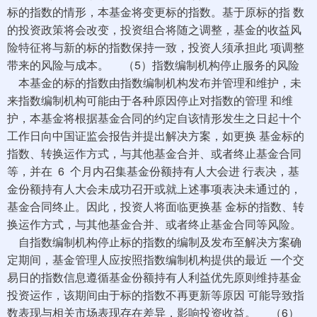
标的指数的情形，本基金将变更标的指数。基于原标的指 数
的投资政策将会改变，投资组合将随之调整，基金的收益风
险特征将与新的标的指数保持一致，投资人须承担此 项调整
带来的风险与成本。 （5）指数编制机构停止服务的风险
本基金的标的指数由指数编制机构发布并管理和维护，未
来指数编制机构可能由于各种原因停止对指数的管理 和维
护，本基金将根据基金合同的约定自该情形发生之日起十个
工作日向中国证监会报告并提出解决方案，如更换 基金标的
指数、转换运作方式，与其他基金合并、或者终止基金合同
等，并在 6 个月内召集基金份额持有人大会进 行表决，基
金份额持有人大会未成功召开或就上述事项表决未通过的，
基金合同终止。因此，投资人将面临更换基 金标的指数、转
换运作方式，与其他基金合并、或者终止基金合同等风险。
自指数编制机构停止标的指数的编制及发布至解决方案确
定期间，基金管理人应按照指数编制机构提供的最近 一个交
易日的指数信息遵循基金份额持有人利益优先原则维持基金
投资运作，该期间由于标的指数不再更新等原因 可能导致指
数表现与相关市场表现存在差异，影响投资收益。 （6）