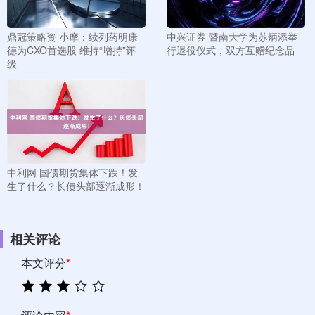
鼎冠策略资 小摩：续列药明康
中兴证券 暨南大学为苏炳添举
德为CXO首选股 维持“增持”评
行退役仪式，双方互赠纪念品
级
中利网 国债期货集体下跌！发
生了什么？长债头部逐渐成形！
相关评论
本文评分
*