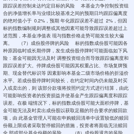
跟踪误差控制未达约定目标的风险 本基金力争控制投资组
合的净值增长率与业绩比较基准之间的预期日均跟踪偏离度
的绝对值小于 0.2%，预期 年化跟踪误差不超过 2%，但因
标的指数编制规则调整或其他因素可能导致跟踪误差超过上
述范围，本基金净值表 现与指数价格走势可能发生较大偏
离。 （7）成份股停牌的风险 标的指数成份股可能因各
种原因临时或长期停牌，发生成份股停牌时可能面临如下风
险：基金可能因无法及时 调整投资组合而导致跟踪偏离度和
跟踪误差扩大。停牌成份股可能因其权重占比、市场复牌预
期、现金替代标识等 因素影响本基金二级市场价格的折溢价
水平。若成份股停牌时间较长，在约定时间内仍未能及时买
入或卖出的，则 该部分款项将按照约定方式进行结算，由此
可能影响投资者的投资损益并使基金产生跟踪偏离度和跟踪
误差。在极 端情况下，标的指数成份股可能大面积停牌，基
金可能无法及时卖出成份股以获取足额的符合要求的赎回款
项，由 此基金管理人可能在申购赎回清单中设置较低的赎回
份额上限或者采取暂停赎回的措施，投资者将面临无法赎回
全 部或部分基金份额的风险。 （8）成份股退市的风险