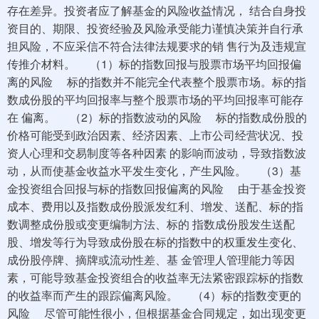
存在差异。投资者应了解基金的风险收益情况， 结合自身投
资目的、期限、投资经验及风险承受能力谨慎决策并自行承
担风险，不应采信不符合法律法规要求的销 售行为及违规宣
传推介材料。 （1）标的指数回报与股票市场平均回报偏
离的风险 标的指数并不能完全代表整个股票市场。标的指
数成份股的平均回报率与整个股票市场的平均回报率可能存
在 偏离。 （2）标的指数波动的风险 标的指数成份股的
价格可能受到政治因素、经济因素、上市公司经营状况、投
资人心理和交易制度等各种因素 的影响而波动，导致指数波
动，从而使基金收益水平发生变化，产生风险。 （3）基
金投资组合回报与标的指数回报偏离的风险 由于基金投资
成本、费用以及指数成份股派发红利、增发、送配、标的指
数调整成份股或变更编制方法、标的 指数成份股发生送配
股、增发等行为导致成份股在标的指数中的权重发生变化、
成份股停牌、摘牌或流动性差、基 金管理人管理能力等因
素，可能导致基金投资组合的收益率无法紧密跟踪标的指数
的收益率而产生的跟踪偏离风险。 （4）标的指数变更的
风险 尽管可能性很小，但根据基金合同规定，如出现变更