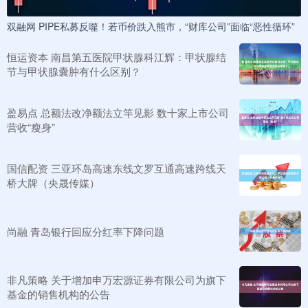
双融网 PIPE私募反噬！若币价跌入熊市，“财库公司”面临“恶性循环”
恒运资本 南昌第五医院甲状腺科江辉：甲状腺结
节与甲状腺囊肿有什么区别？
盈易点 总额法改净额法立竿见影 数十家上市公司
营收“瘦身”
国信配资 三亚环岛高速东线文罗互通高速跨线天
桥大牌（央晟传媒）
尚融 青岛银行回应分红率下降问题
非凡策略 关于增加申万宏源证券有限公司为旗下
基金的销售机构的公告