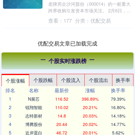
老牌房企沙河股份（000014）的一桩重大
跨界收购引发资本市场关注。 2月6日，沙
河股份披露重大资产购买草案，拟以支付
查看：
177
分类：
优配交易
现金....
优配交易文章已加载完成
个股实时涨跌榜
个股跌幅
个股流入
个股流出
换手率
个股涨幅
排名
名称
最新价
涨幅
换手率
1
N展芯
116.52
396.89%
79.39%
2
锐翔智能
110.02
20.21%
16.80%
3
志特新材
14.8
20.03%
14.18%
4
博腾股份
20.44
20.02%
14.77%
5
近岸蛋白
46.72
20.01%
5.62%