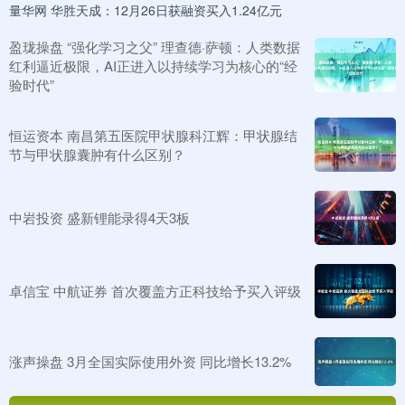
量华网 华胜天成：12月26日获融资买入1.24亿元
盈珑操盘 “强化学习之父” 理查德·萨顿：人类数据
红利逼近极限，AI正进入以持续学习为核心的“经
验时代”
恒运资本 南昌第五医院甲状腺科江辉：甲状腺结
节与甲状腺囊肿有什么区别？
中岩投资 盛新锂能录得4天3板
卓信宝 中航证券 首次覆盖方正科技给予买入评级
涨声操盘 3月全国实际使用外资 同比增长13.2%