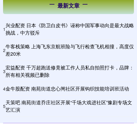
最新文章
兴业配资 日本《防卫白皮书》诬称中国军事动向是最大战略
1
挑战，中方驳斥
牛客栈策略 上海飞东京航班险与飞行检查飞机相撞，高度仅
2
差20米
宏益配资 千万超跑送修竟被工作人员私自拍照打卡，品牌：
3
所有相关视频已删除
金牛股配资 南苑街道忠心闸社区开展钩织技能培训班活动
4
天策吧 南苑街道乔庄社区开展“千场大戏进社区”豫剧专场文
5
艺汇演