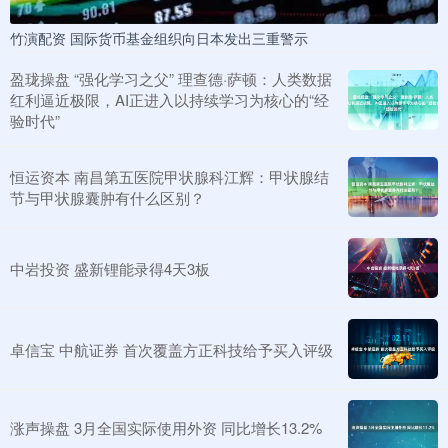
竹演配资 国际货币基金组织向日本发出三重警示
盈珑操盘 “强化学习之父” 理查德·萨顿：人类数据
红利逼近极限，AI正进入以持续学习为核心的“经
验时代”
恒运资本 南昌第五医院甲状腺科江辉：甲状腺结
节与甲状腺囊肿有什么区别？
中岩投资 盛新锂能录得4天3板
卓信宝 中航证券 首次覆盖方正科技给予买入评级
涨声操盘 3月全国实际使用外资 同比增长13.2%