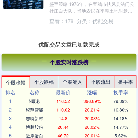
盛宝策略 1976年，在宝鸡市扶风县法门公
社庄白大队，当地农民在平整土地时意外
发现了一处重要的西周青铜器窖藏。当铁
查看：
178
分类：
优配交易
锹挖到距地....
优配交易文章已加载完成
个股实时涨跌榜
个股跌幅
个股流入
个股流出
换手率
个股涨幅
排名
名称
最新价
涨幅
换手率
1
N展芯
116.52
396.89%
79.39%
2
锐翔智能
110.02
20.21%
16.80%
3
志特新材
14.8
20.03%
14.18%
4
博腾股份
20.44
20.02%
14.77%
5
近岸蛋白
46.72
20.01%
5.62%