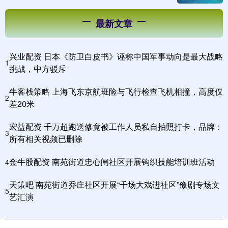
最新文章
兴业配资 日本《防卫白皮书》诬称中国军事动向是最大战略
1
挑战，中方驳斥
牛客栈策略 上海飞东京航班险与飞行检查飞机相撞，高度仅
2
差20米
宏益配资 千万超跑送修竟被工作人员私自拍照打卡，品牌：
3
所有相关视频已删除
金牛股配资 南苑街道忠心闸社区开展钩织技能培训班活动
4
天策吧 南苑街道乔庄社区开展“千场大戏进社区”豫剧专场文
5
艺汇演