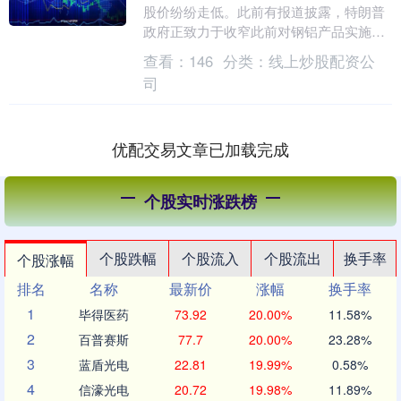
股价纷纷走低。此前有报道披露，特朗普
政府正致力于收窄此前对钢铝产品实施的
广泛关税政策。 随着纽约市场开市，世纪
查看：
146
分类：
线上炒股配资公
铝业股价一度暴....
司
优配交易文章已加载完成
个股实时涨跌榜
个股跌幅
个股流入
个股流出
换手率
个股涨幅
排名
名称
最新价
涨幅
换手率
1
毕得医药
73.92
20.00%
11.58%
2
百普赛斯
77.7
20.00%
23.28%
3
蓝盾光电
22.81
19.99%
0.58%
4
信濠光电
20.72
19.98%
11.89%