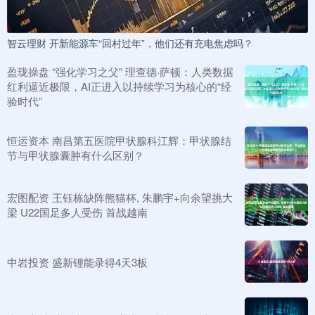
智云理财 开新能源车“回村过年”，他们还有充电焦虑吗？
盈珑操盘 “强化学习之父” 理查德·萨顿：人类数据
红利逼近极限，AI正进入以持续学习为核心的“经
验时代”
恒运资本 南昌第五医院甲状腺科江辉：甲状腺结
节与甲状腺囊肿有什么区别？
宏图配资 王钰栋缺阵熊猫杯, 朱鹏宇+向余望挑大
梁 U22国足多人受伤 首战越南
中岩投资 盛新锂能录得4天3板