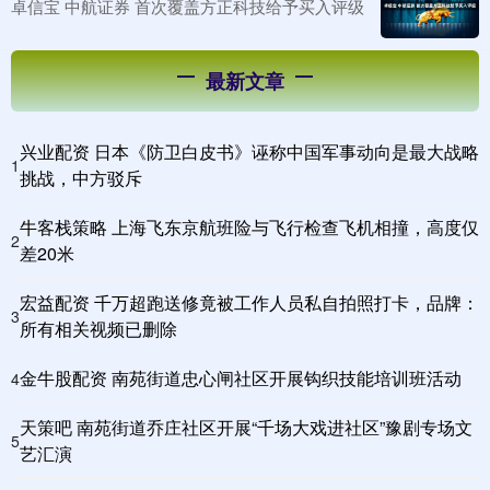
卓信宝 中航证券 首次覆盖方正科技给予买入评级
最新文章
兴业配资 日本《防卫白皮书》诬称中国军事动向是最大战略
1
挑战，中方驳斥
牛客栈策略 上海飞东京航班险与飞行检查飞机相撞，高度仅
2
差20米
宏益配资 千万超跑送修竟被工作人员私自拍照打卡，品牌：
3
所有相关视频已删除
金牛股配资 南苑街道忠心闸社区开展钩织技能培训班活动
4
天策吧 南苑街道乔庄社区开展“千场大戏进社区”豫剧专场文
5
艺汇演