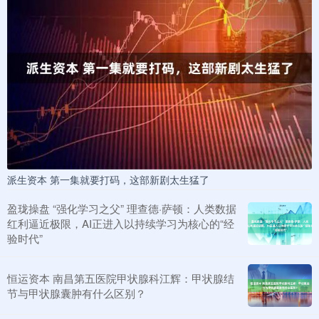
派生资本 第一集就要打码，这部新剧太生猛了
盈珑操盘 “强化学习之父” 理查德·萨顿：人类数据
红利逼近极限，AI正进入以持续学习为核心的“经
验时代”
恒运资本 南昌第五医院甲状腺科江辉：甲状腺结
节与甲状腺囊肿有什么区别？