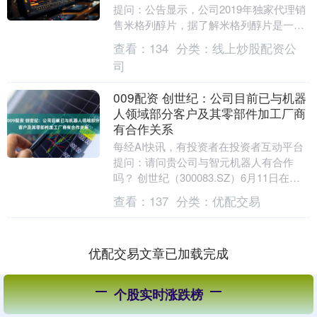
提问：公告显示，公司2019年独家代理销
售米格列醇片，据了解米格列醇片是一种
α-葡萄糖苷酶抑制剂，主要用于治疗2型
查看：
134
分类：
线上炒股配资公
糖尿病，....
司
009配资 创世纪：公司目前已与机器
人领域部分客户及其零部件加工厂商
有合作关系
每经AI快讯，有投资者在投资者互动平台
提问：请问贵公司与智元机器人有合作
吗？ 创世纪（300083.SZ）6月11日在投
资者互动平台表示，公司目前已与机器人
查看：
137
分类：
优配交易
领域....
优配交易文章已加载完成
个股实时涨跌榜