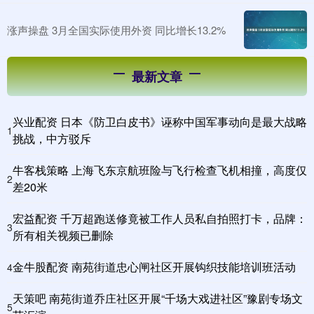
涨声操盘 3月全国实际使用外资 同比增长13.2%
最新文章
兴业配资 日本《防卫白皮书》诬称中国军事动向是最大战略
1
挑战，中方驳斥
牛客栈策略 上海飞东京航班险与飞行检查飞机相撞，高度仅
2
差20米
宏益配资 千万超跑送修竟被工作人员私自拍照打卡，品牌：
3
所有相关视频已删除
金牛股配资 南苑街道忠心闸社区开展钩织技能培训班活动
4
天策吧 南苑街道乔庄社区开展“千场大戏进社区”豫剧专场文
5