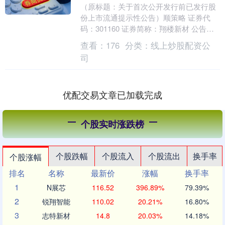
（原标题：关于首次公开发行前已发行股
份上市流通提示性公告）顺策略 证券代
码：301160 证券简称：翔楼新材 公告编
号：2025-024 苏州翔楼新材料股份有限....
查看：
176
分类：
线上炒股配资公
司
优配交易文章已加载完成
个股实时涨跌榜
个股跌幅
个股流入
个股流出
换手率
个股涨幅
排名
名称
最新价
涨幅
换手率
1
N展芯
116.52
396.89%
79.39%
2
锐翔智能
110.02
20.21%
16.80%
3
志特新材
14.8
20.03%
14.18%