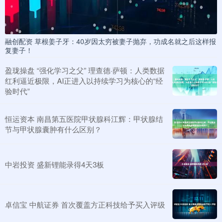
融创配资 草根姜子牙：40岁因太穷被妻子抛弃，功成名就之后这样报
复妻子！
盈珑操盘 “强化学习之父” 理查德·萨顿：人类数据
红利逼近极限，AI正进入以持续学习为核心的“经
验时代”
恒运资本 南昌第五医院甲状腺科江辉：甲状腺结
节与甲状腺囊肿有什么区别？
中岩投资 盛新锂能录得4天3板
卓信宝 中航证券 首次覆盖方正科技给予买入评级