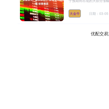
于预期而出现的大部分涨幅。
大金牛
日期：03-05
优配交易
深证成指
14016.48
18
0.11%
-127.72
-