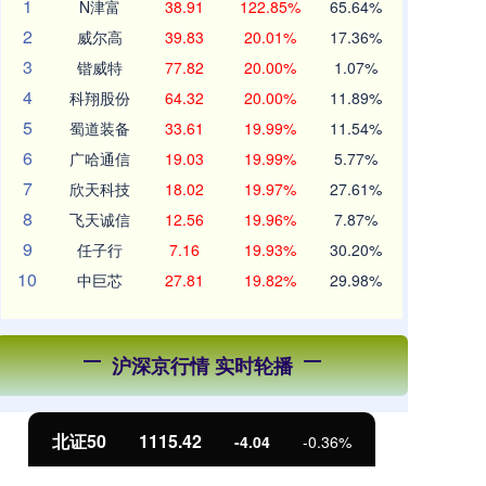
1
N津富
38.91
122.85%
65.64%
2
威尔高
39.83
20.01%
17.36%
3
锴威特
77.82
20.00%
1.07%
4
科翔股份
64.32
20.00%
11.89%
5
蜀道装备
33.61
19.99%
11.54%
6
广哈通信
19.03
19.99%
5.77%
7
欣天科技
18.02
19.97%
27.61%
8
飞天诚信
12.56
19.96%
7.87%
9
任子行
7.16
19.93%
30.20%
10
中巨芯
27.81
19.82%
29.98%
沪深京行情 实时轮播
北证50
1115.42
创
-4.04
-0.36%