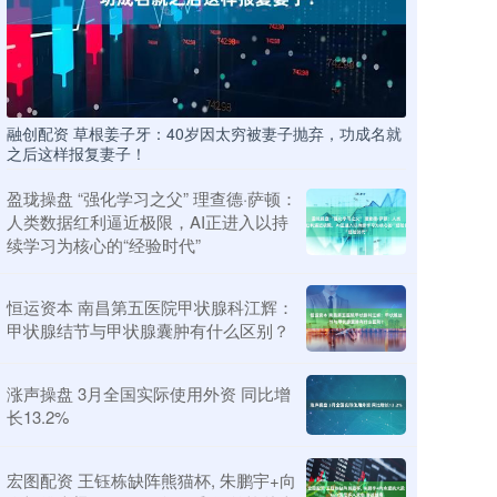
融创配资 草根姜子牙：40岁因太穷被妻子抛弃，功成名就
之后这样报复妻子！
盈珑操盘 “强化学习之父” 理查德·萨顿：
人类数据红利逼近极限，AI正进入以持
续学习为核心的“经验时代”
恒运资本 南昌第五医院甲状腺科江辉：
甲状腺结节与甲状腺囊肿有什么区别？
涨声操盘 3月全国实际使用外资 同比增
长13.2%
宏图配资 王钰栋缺阵熊猫杯, 朱鹏宇+向