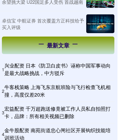
余望挑大梁 U22国足多人受伤 首战越南
卓信宝 中航证券 首次覆盖方正科技给予
买入评级
最新文章
兴业配资 日本《防卫白皮书》诬称中国军事动向
1
是最大战略挑战，中方驳斥
牛客栈策略 上海飞东京航班险与飞行检查飞机相
2
撞，高度仅差20米
宏益配资 千万超跑送修竟被工作人员私自拍照打
3
卡，品牌：所有相关视频已删除
金牛股配资 南苑街道忠心闸社区开展钩织技能培
4
训班活动