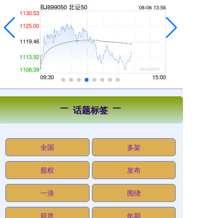
话题标签
全国
多架
股权
发布
一浪
围绕
菇质
年期