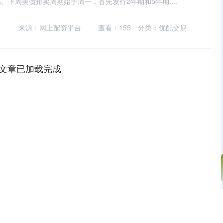
下周美债拍卖周期始于周一，首先发行2年期和5年期....
来源：网上配资平台
查看：
155
分类：
优配交易
文章已加载完成
沪深300
4630.60
0.90%
-27.55
-0.59%