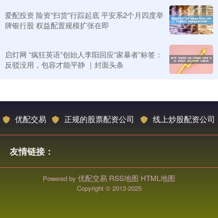
爱配投资 险资“扫货”行踪起底 平安系2个月四度举
牌银行股 权益配置规模扩张在即
启灯网 “疯狂英语”创始人李阳回应“家暴者”标签：
反驳没用，包容才能平静 ｜封面头条
优配交易
正规的股票配资公司
线上炒股配资公司
友情链接：
优配交易
RSS地图
HTML地图
Powered by
Copyright
© 2013-2025