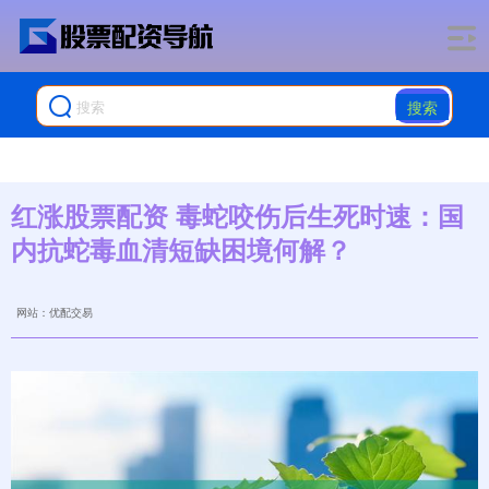
搜索
红涨股票配资 毒蛇咬伤后生死时速：国
内抗蛇毒血清短缺困境何解？
网站：优配交易