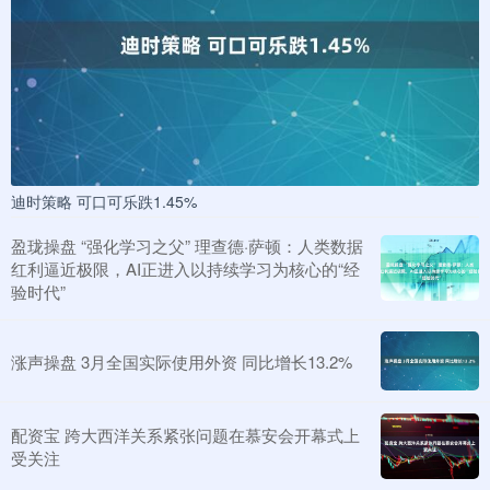
迪时策略 可口可乐跌1.45%
盈珑操盘 “强化学习之父” 理查德·萨顿：人类数据
红利逼近极限，AI正进入以持续学习为核心的“经
验时代”
涨声操盘 3月全国实际使用外资 同比增长13.2%
配资宝 跨大西洋关系紧张问题在慕安会开幕式上
受关注