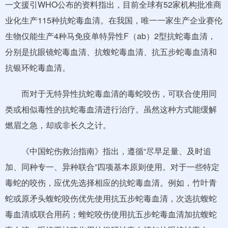
一文援引WHO公布的资料指出，目前全球有52家机构批准商
业化生产115种抗蛇毒血清。在我国，唯一一家生产企业赛伦
生物仅能生产4种马免疫单特异性F（ab）2型抗蛇毒血清，
分别是抗眼镜蛇毒血清、抗蝮蛇毒血清、抗五步蛇毒血清和
抗银环蛇毒血清。
而对于无特异性抗蛇毒血清的毒蛇咬伤，可联合使用同
类或相似毒性的抗蛇毒血清进行治疗。虽然这种方式能缓解
燃眉之急，却或非长久之计。
《中国蛇伤救治指南》指出，遵循“尽早足量、及时追
加、同种专一、异种联合”四项基本原则使用。对于一些特定
毒蛇的咬伤，应优先选择相应的抗蛇毒血清。例如，竹叶青
蛇或原矛头蝮蛇咬伤优先使用抗五步蛇毒血清，次选抗蝮蛇
毒血清或联合用药；蝰蛇咬伤使用抗五步蛇毒血清加抗蝮蛇