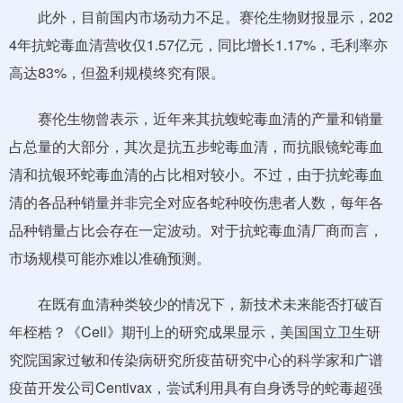
此外，目前国内市场动力不足。赛伦生物财报显示，202
4年抗蛇毒血清营收仅1.57亿元，同比增长1.17%，毛利率亦
高达83%，但盈利规模终究有限。
赛伦生物曾表示，近年来其抗蝮蛇毒血清的产量和销量
占总量的大部分，其次是抗五步蛇毒血清，而抗眼镜蛇毒血
清和抗银环蛇毒血清的占比相对较小。不过，由于抗蛇毒血
清的各品种销量并非完全对应各蛇种咬伤患者人数，每年各
品种销量占比会存在一定波动。对于抗蛇毒血清厂商而言，
市场规模可能亦难以准确预测。
在既有血清种类较少的情况下，新技术未来能否打破百
年桎梏？《Cell》期刊上的研究成果显示，美国国立卫生研
究院国家过敏和传染病研究所疫苗研究中心的科学家和广谱
疫苗开发公司Centivax，尝试利用具有自身诱导的蛇毒超强