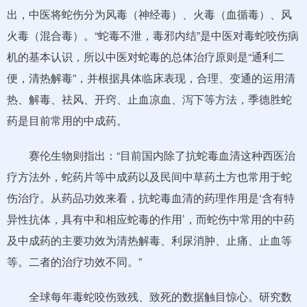
出，中医将蛇伤分为风毒（神经毒）、火毒（血循毒）、风
火毒（混合毒）。“蛇毒不泄，毒邪内结”是中医对毒蛇咬伤病
机的基本认识，所以中医对蛇毒的总体治疗原则是“通利二
便，清热解毒”，并根据具体临床表现，合理、变通的运用清
热、解毒、祛风、开窍、止血凉血、泻下等方法，季德胜蛇
药是目前常用的中成药。
赛伦生物则指出：“目前国内除了抗蛇毒血清这种西医治
疗方法外，蛇药片等中成药以及民间中草药土方也常用于蛇
伤治疗。从药品功效来看，抗蛇毒血清的药理作用是‘含有特
异性抗体，具有中和相应蛇毒的作用’，而蛇伤中常用的中药
及中成药的主要功效为清热解毒、利尿消肿、止痛、止血等
等。二者的治疗功效不同。”
全球每年毒蛇咬伤致残、致死的数据触目惊心。研究数