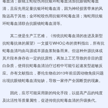
毒血清；眼镜王蛇咬伤用抗银环蛇毒血清加抗眼镜蛇毒血
清，且应先用足量抗银环蛇毒血清，因为神经损害带来的风
险远高于其他；金环蛇咬伤用抗银环蛇毒血清；海蛇用抗银
环蛇毒血清联合抗眼镜蛇毒血清等。
其二便是生产工艺难，《传统抗蛇毒血清的改进及新型
抗蛇毒抗体的展望》一文援引WHO公布的资料指出，所有抗
蛇毒血清均由马源或羊源血浆制备而来。但这种外源抗体或
其片段本身存在一定的抗原性，再加上工艺导致的非目的蛋
白杂质，使得抗蛇毒血清治疗过程中可能引起速发型超敏反
应。亦有文献指出，赛伦生物在2013年前后因动物免疫问题
出现抗眼镜蛇毒血清短缺，导致一家停产全国断货的现象。
因此，应尽可能采用新的纯化手段，以提高产品的纯度
及比活性等质量属性，促进传统抗蛇毒血清的升级换代。