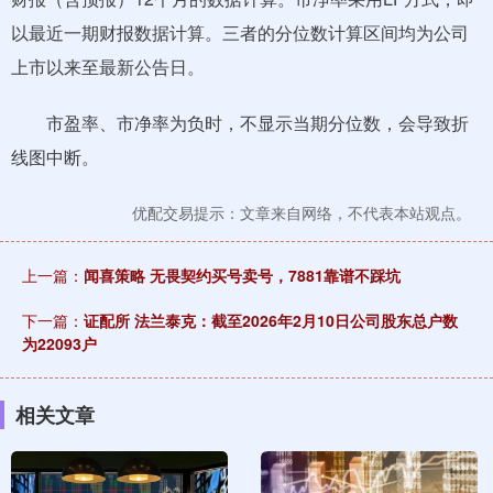
以最近一期财报数据计算。三者的分位数计算区间均为公司
上市以来至最新公告日。
市盈率、市净率为负时，不显示当期分位数，会导致折
线图中断。
优配交易提示：文章来自网络，不代表本站观点。
上一篇：
闻喜策略 无畏契约买号卖号，7881靠谱不踩坑
下一篇：
证配所 法兰泰克：截至2026年2月10日公司股东总户数
为22093户
相关文章