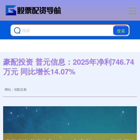
搜索
豪配投资 普元信息：2025年净利746.74
万元 同比增长14.07%
网站：优配交易