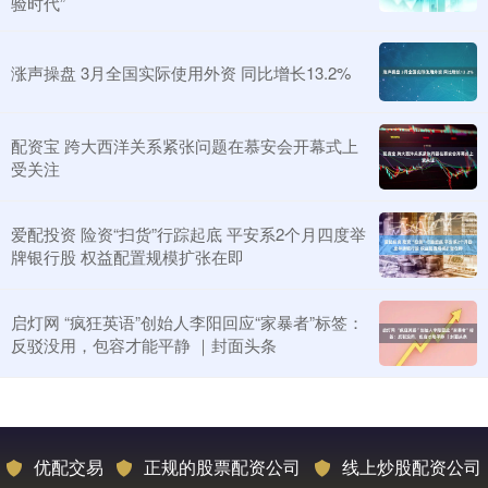
验时代”
涨声操盘 3月全国实际使用外资 同比增长13.2%
配资宝 跨大西洋关系紧张问题在慕安会开幕式上
受关注
爱配投资 险资“扫货”行踪起底 平安系2个月四度举
牌银行股 权益配置规模扩张在即
启灯网 “疯狂英语”创始人李阳回应“家暴者”标签：
反驳没用，包容才能平静 ｜封面头条
优配交易
正规的股票配资公司
线上炒股配资公司