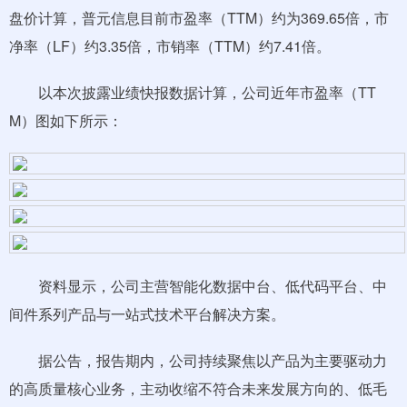
盘价计算，普元信息目前市盈率（TTM）约为369.65倍，市
净率（LF）约3.35倍，市销率（TTM）约7.41倍。
以本次披露业绩快报数据计算，公司近年市盈率（TT
M）图如下所示：
资料显示，公司主营智能化数据中台、低代码平台、中
间件系列产品与一站式技术平台解决方案。
据公告，报告期内，公司持续聚焦以产品为主要驱动力
的高质量核心业务，主动收缩不符合未来发展方向的、低毛