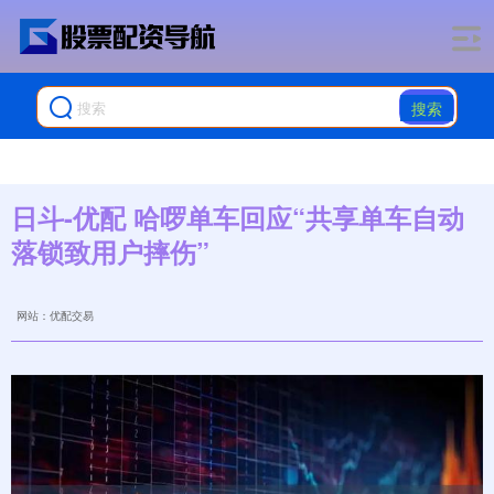
搜索
日斗-优配 哈啰单车回应“共享单车自动
落锁致用户摔伤”
网站：优配交易