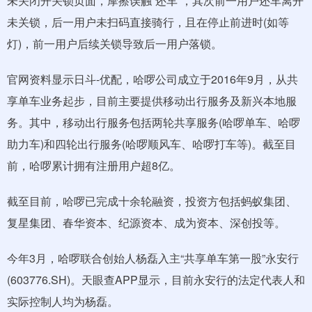
未关闭开关锁页面，摩擦误触“还车”，其次前一用户还车离开
未关锁，后一用户未扫码直接骑行，且在停止前进时(如等
灯)，前一用户后续关锁导致后一用户落锁。
官网资料显示日斗-优配，哈啰公司成立于2016年9月，从共
享单车业务起步，目前主要提供移动出行服务及新兴本地服
务。其中，移动出行服务包括两轮共享服务(哈啰单车、哈啰
助力车)和四轮出行服务(哈啰顺风车、哈啰打车等)。截至目
前，哈啰累计拥有注册用户超8亿。
截至目前，哈啰已完成十余轮融资，投资方包括蚂蚁集团、
复星集团、春华资本、纪源资本、成为资本、深创投等。
今年3月，哈啰联合创始人杨磊入主“共享单车第一股”永安行
(603776.SH)。天眼查APP显示，目前永安行的法定代表人和
实际控制人均为杨磊。