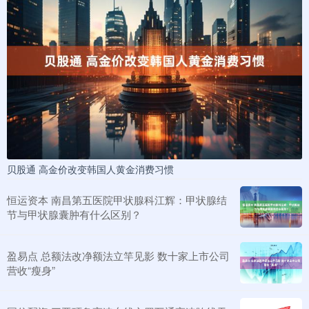
贝股通 高金价改变韩国人黄金消费习惯
恒运资本 南昌第五医院甲状腺科江辉：甲状腺结
节与甲状腺囊肿有什么区别？
盈易点 总额法改净额法立竿见影 数十家上市公司
营收“瘦身”