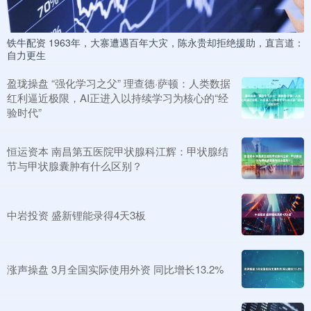
铁牛配资 1963年，大寨遭遇百年大灾，陈永贵却拒绝援助，直言道：
自力更生
盈珑操盘 “强化学习之父” 理查德·萨顿：人类数据
红利逼近极限，AI正进入以持续学习为核心的“经
验时代”
恒运资本 南昌第五医院甲状腺科江辉：甲状腺结
节与甲状腺囊肿有什么区别？
中岩投资 盛新锂能录得4天3板
涨声操盘 3月全国实际使用外资 同比增长13.2%