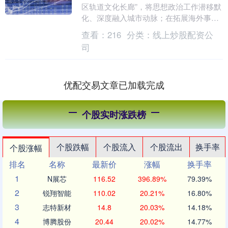
区轨道文化长廊”，将思想政治工作潜移默
化、深度融入城市动脉；在拓展海外事业
进程中，广东省广垦橡胶集团有限公司以
查看：
216
分类：
线上炒股配资公
加强海外党建....
司
优配交易文章已加载完成
个股实时涨跌榜
个股跌幅
个股流入
个股流出
换手率
个股涨幅
排名
名称
最新价
涨幅
换手率
1
N展芯
116.52
396.89%
79.39%
2
锐翔智能
110.02
20.21%
16.80%
3
志特新材
14.8
20.03%
14.18%
4
博腾股份
20.44
20.02%
14.77%