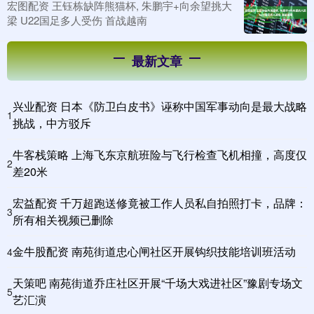
宏图配资 王钰栋缺阵熊猫杯, 朱鹏宇+向余望挑大
梁 U22国足多人受伤 首战越南
最新文章
兴业配资 日本《防卫白皮书》诬称中国军事动向是最大战略
1
挑战，中方驳斥
牛客栈策略 上海飞东京航班险与飞行检查飞机相撞，高度仅
2
差20米
宏益配资 千万超跑送修竟被工作人员私自拍照打卡，品牌：
3
所有相关视频已删除
金牛股配资 南苑街道忠心闸社区开展钩织技能培训班活动
4
天策吧 南苑街道乔庄社区开展“千场大戏进社区”豫剧专场文
5
艺汇演