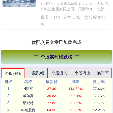
8.01亿） 天眼查App显示，近日，天际汽
车科技集团有限公司、天际汽车（长沙）
集团有限公司、智电恒通技术（香港）有
查看：
112
分类：
线上炒股配资公
限公司、锐....
司
优配交易文章已加载完成
个股实时涨跌榜
个股跌幅
个股流入
个股流出
换手率
个股涨幅
排名
名称
最新价
涨幅
换手率
1
N津富
37.49
114.72%
77.46%
2
威尔高
39.83
20.01%
17.76%
3
锴威特
77.82
20.00%
1.17%
4
科翔股份
64.32
20.00%
12.21%