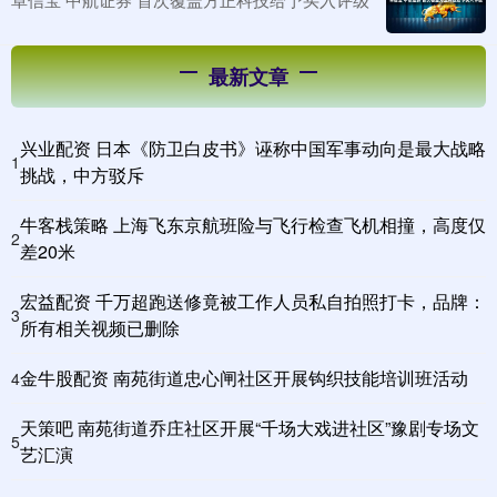
最新文章
兴业配资 日本《防卫白皮书》诬称中国军事动向是最大战略
1
挑战，中方驳斥
牛客栈策略 上海飞东京航班险与飞行检查飞机相撞，高度仅
2
差20米
宏益配资 千万超跑送修竟被工作人员私自拍照打卡，品牌：
3
所有相关视频已删除
金牛股配资 南苑街道忠心闸社区开展钩织技能培训班活动
4
天策吧 南苑街道乔庄社区开展“千场大戏进社区”豫剧专场文
5
艺汇演