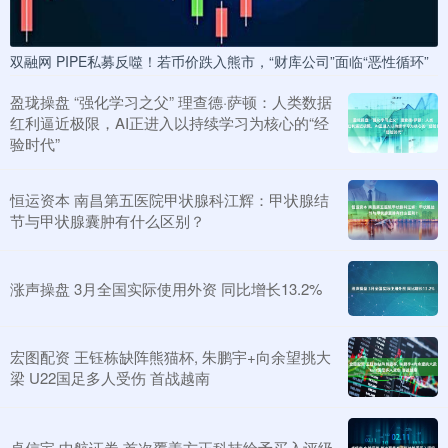
双融网 PIPE私募反噬！若币价跌入熊市，“财库公司”面临“恶性循环”
盈珑操盘 “强化学习之父” 理查德·萨顿：人类数据
红利逼近极限，AI正进入以持续学习为核心的“经
验时代”
恒运资本 南昌第五医院甲状腺科江辉：甲状腺结
节与甲状腺囊肿有什么区别？
涨声操盘 3月全国实际使用外资 同比增长13.2%
宏图配资 王钰栋缺阵熊猫杯, 朱鹏宇+向余望挑大
梁 U22国足多人受伤 首战越南
卓信宝 中航证券 首次覆盖方正科技给予买入评级