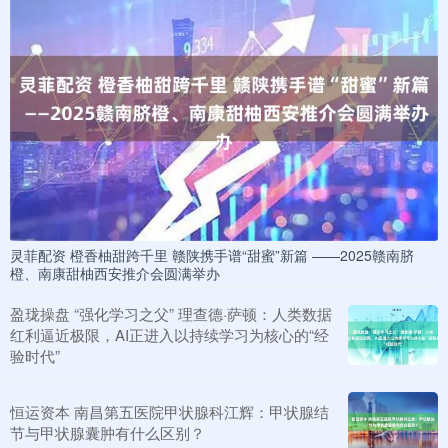
灵菲配资 橙香柚甜跨千里 赣陕携手谱“甜蜜”新篇 ——2025赣南脐
橙、南康甜柚西安推介会圆满举办
盈珑操盘 “强化学习之父” 理查德·萨顿：人类数据
红利逼近极限，AI正进入以持续学习为核心的“经
验时代”
恒运资本 南昌第五医院甲状腺科江辉：甲状腺结
节与甲状腺囊肿有什么区别？