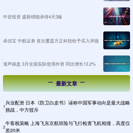
中岩投资 盛新锂能录得4天3板
卓信宝 中航证券 首次覆盖方正科技给予买入评级
涨声操盘 3月全国实际使用外资 同比增长13.2%
最新文章
兴业配资 日本《防卫白皮书》诬称中国军事动向是最大战略
1
挑战，中方驳斥
牛客栈策略 上海飞东京航班险与飞行检查飞机相撞，高度仅
2
差20米