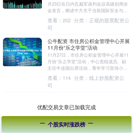
月23日在日内瓦裁军谈判会议高级别周全
会发言，阐述中方关于当前国际安全与军
控热点问题立场。沈健表示，面临复杂严
查看：
202
分类：
正规的股票配资公
峻的国际安....
司
公牛配资 市住房公积金管理中心开展
11月份“乐之学堂”活动
11月27日，市住房公积金管理中心开展11
月份“乐之学堂”活动，中心党组成员、副
主任牛连国出席活动，青年学习宣传小组
全体成员参加。 管理科刘文文带来咖啡知
查看：
114
分类：
线上炒股配资公
识分享....
司
优配交易文章已加载完成
个股实时涨跌榜