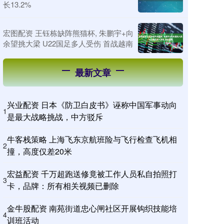
长13.2%
宏图配资 王钰栋缺阵熊猫杯, 朱鹏宇+向
余望挑大梁 U22国足多人受伤 首战越南
最新文章
兴业配资 日本《防卫白皮书》诬称中国军事动向
1
是最大战略挑战，中方驳斥
牛客栈策略 上海飞东京航班险与飞行检查飞机相
2
撞，高度仅差20米
宏益配资 千万超跑送修竟被工作人员私自拍照打
3
卡，品牌：所有相关视频已删除
金牛股配资 南苑街道忠心闸社区开展钩织技能培
4
训班活动