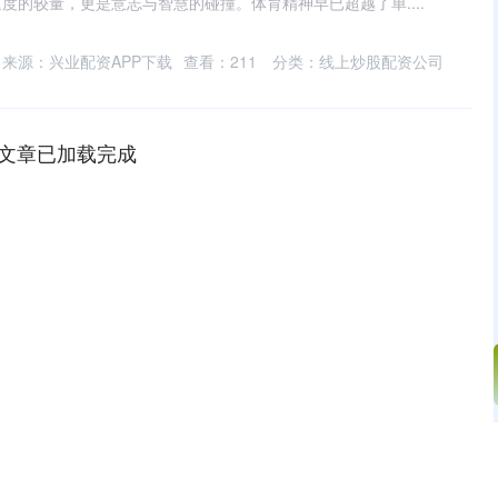
度的较量，更是意志与智慧的碰撞。体育精神早已超越了单....
来源：兴业配资APP下载
查看：
211
分类：
线上炒股配资公司
文章已加载完成
沪深300
4694.44
.42%
43.13
0.93%