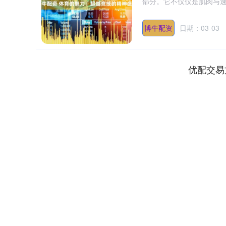
部分。它不仅仅是肌肉与速
博牛配资
日期：03-03
优配交易
深证成指
14311.01
.68
1.02%
200.89
1