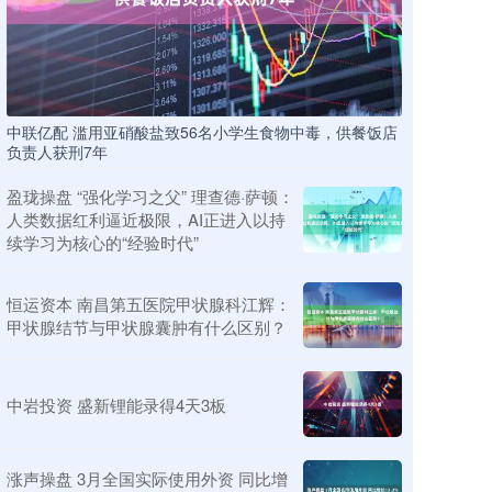
中联亿配 滥用亚硝酸盐致56名小学生食物中毒，供餐饭店
负责人获刑7年
盈珑操盘 “强化学习之父” 理查德·萨顿：
人类数据红利逼近极限，AI正进入以持
续学习为核心的“经验时代”
恒运资本 南昌第五医院甲状腺科江辉：
甲状腺结节与甲状腺囊肿有什么区别？
中岩投资 盛新锂能录得4天3板
涨声操盘 3月全国实际使用外资 同比增