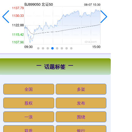
话题标签
全国
多架
股权
发布
一浪
围绕
菇质
银行