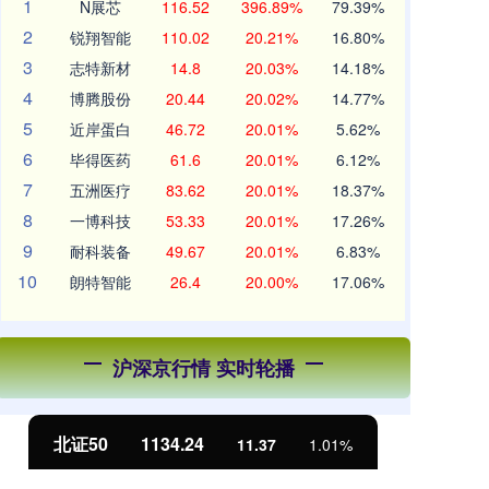
1
N展芯
116.52
396.89%
79.39%
2
锐翔智能
110.02
20.21%
16.80%
3
志特新材
14.8
20.03%
14.18%
4
博腾股份
20.44
20.02%
14.77%
5
近岸蛋白
46.72
20.01%
5.62%
6
毕得医药
61.6
20.01%
6.12%
7
五洲医疗
83.62
20.01%
18.37%
8
一博科技
53.33
20.01%
17.26%
9
耐科装备
49.67
20.01%
6.83%
10
朗特智能
26.4
20.00%
17.06%
沪深京行情 实时轮播
北证50
1134.24
创
11.37
1.01%